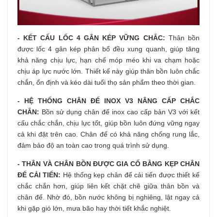
- KẾT CẤU LỐC 4 GÂN KÉP VỮNG CHẮC:
Thân bồn
được lốc 4 gân kép phân bổ đều xung quanh, giúp tăng
khả năng chịu lực, hạn chế móp méo khi va chạm hoặc
chịu áp lực nước lớn. Thiết kế này giúp thân bồn luôn chắc
chắn, ổn định và kéo dài tuổi thọ sản phẩm theo thời gian.
- HỆ THỐNG CHÂN ĐẾ INOX V3 NÂNG CẤP CHẮC
CHẮN:
Bồn sử dụng chân đế inox cao cấp bản V3 với kết
cấu chắc chắn, chịu lực tốt, giúp bồn luôn đứng vững ngay
cả khi đặt trên cao. Chân đế có khả năng chống rung lắc,
đảm bảo độ an toàn cao trong quá trình sử dụng.
- THÂN VÀ CHÂN BỒN ĐƯỢC GIA CỐ BẰNG KẸP CHÂN
ĐẾ CẢI TIẾN:
Hệ thống kẹp chân đế cải tiến được thiết kế
chắc chắn hơn, giúp liên kết chặt chẽ giữa thân bồn và
chân đế. Nhờ đó, bồn nước không bị nghiêng, lật ngay cả
khi gặp gió lớn, mưa bão hay thời tiết khắc nghiệt.