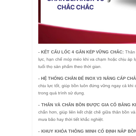
- KẾT CẤU LỐC 4 GÂN KÉP VỮNG CHẮC:
Thân 
lực, hạn chế móp méo khi va chạm hoặc chịu áp lự
tuổi thọ sản phẩm theo thời gian.
- HỆ THỐNG CHÂN ĐẾ INOX V3 NÂNG CẤP CH
chịu lực tốt, giúp bồn luôn đứng vững ngay cả khi
trong quá trình sử dụng.
- THÂN VÀ CHÂN BỒN ĐƯỢC GIA CỐ BẰNG KẸ
chắn hơn, giúp liên kết chặt chẽ giữa thân bồn và
mưa bão hay thời tiết khắc nghiệt.
- KHUY KHÓA THÔNG MINH CỐ ĐỊNH NẮP BỒ