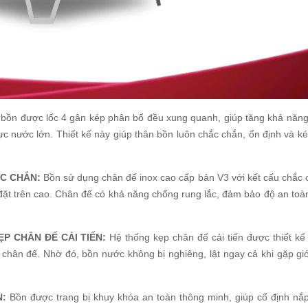
bồn được lốc 4 gân kép phân bổ đều xung quanh, giúp tăng khả năng
c nước lớn. Thiết kế này giúp thân bồn luôn chắc chắn, ổn định và ké
ẮC CHẮN:
Bồn sử dụng chân đế inox cao cấp bản V3 với kết cấu chắc 
 đặt trên cao. Chân đế có khả năng chống rung lắc, đảm bảo độ an toà
P CHÂN ĐẾ CẢI TIẾN:
Hệ thống kẹp chân đế cải tiến được thiết kế
 chân đế. Nhờ đó, bồn nước không bị nghiêng, lật ngay cả khi gặp gió
N:
Bồn được trang bị khuy khóa an toàn thông minh, giúp cố định nắ