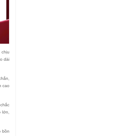
 chịu
o dài
chắn,
n cao
 chắc
 lớn,
p bồn