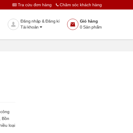
Tra cứu đơn hàng
Chăm sóc khách hàng
Thêm vào giỏ
Đặt hàng
Đăng nhập & Đăng kí
Giỏ hàng
Tài khoản
0
Sản phẩm
 công
, Bồn
iều loại