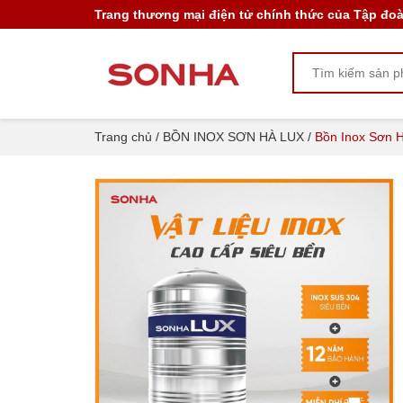
Trang thương mại điện tử chính thức của Tập đo
Bồn Inox Sơn Hà LUX đứng 1000F960
3.336.000₫
4.170.000₫
Trang chủ
/
BỒN INOX SƠN HÀ LUX
/
Bồn Inox Sơn 