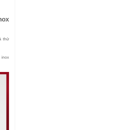
nox
ả thử
 inox