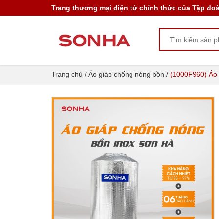
Trang thương mại điện tử chính thức của Tập đo
(1000F960) Áo giáp chống nóng bồn inox
855.000₫
1.140.000₫
Trang chủ
/
Áo giáp chống nóng bồn
/
(1000F960) Áo 