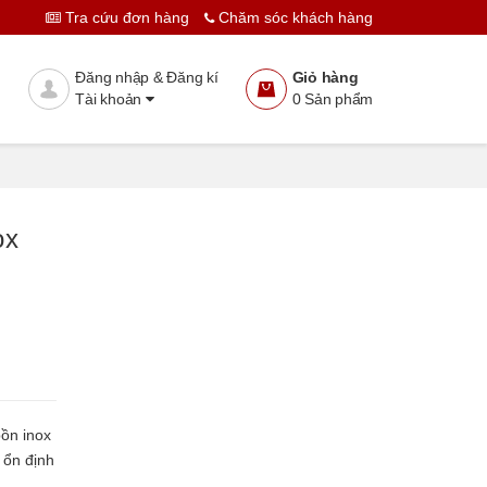
Tra cứu đơn hàng
Chăm sóc khách hàng
Thêm vào giỏ
Đặt hàng
Đăng nhập & Đăng kí
Giỏ hàng
Tài khoản
0
Sản phẩm
ox
bồn inox
 ổn định