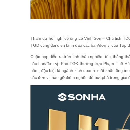
Tham dự hội nghị có ông Lê Vĩnh Sơn – Chủ tịch H
TGĐ cùng đại diện lãnh đạo các ban/đơn vị của Tập 
Cuộc họp diễn ra trên tinh thần nghiêm túc, thẳng t
các ban/đơn vị. Phó TGĐ thường trực Phạm Thế Hùn
năm, đặc biệt là ngành kinh doanh xuất khẩu ống inox
các đơn vị tháo gỡ điểm nghẽn để bứt phá trong giai 