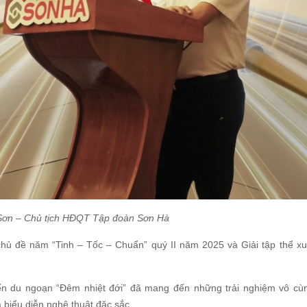
Sơn – Chủ tịch HĐQT Tập đoàn Sơn Hà
chủ đề năm “Tinh – Tốc – Chuẩn” quý II năm 2025 và Giải tập thể xu
yến du ngoạn “Đêm nhiệt đới” đã mang đến những trải nghiệm vô cùn
à biểu diễn nghệ thuật đặc sắc.