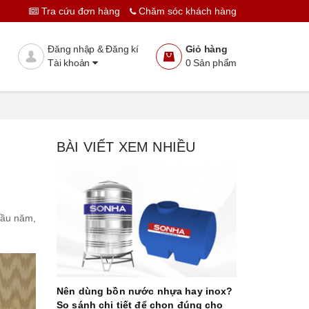
Tra cứu đơn hàng
Chăm sóc khách hàng
Đăng nhập & Đăng kí
Giỏ hàng
Tài khoản
0
Sản phẩm
BÀI VIẾT XEM NHIỀU
đầu năm,
Nên dùng bồn nước nhựa hay inox?
So sánh chi tiết để chọn đúng cho