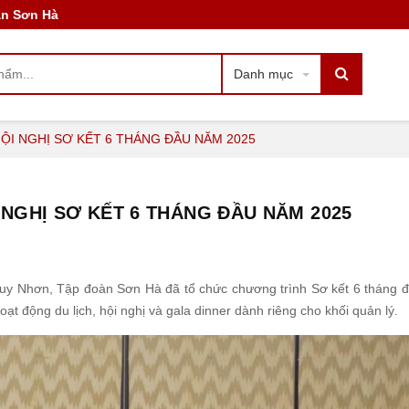
àn Sơn Hà
Danh mục
ỘI NGHỊ SƠ KẾT 6 THÁNG ĐẦU NĂM 2025
NGHỊ SƠ KẾT 6 THÁNG ĐẦU NĂM 2025
n Quy Nhơn, Tập đoàn Sơn Hà đã tổ chức chương trình Sơ kết 6 tháng 
ạt động du lịch, hội nghị và gala dinner dành riêng cho khối quản lý.