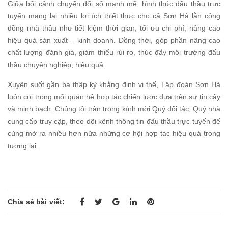
Giữa bối cảnh chuyển đổi số mạnh mẽ, hình thức đấu thầu trực
tuyến mang lại nhiều lợi ích thiết thực cho cả Sơn Hà lẫn cộng
đồng nhà thầu như tiết kiệm thời gian, tối ưu chi phí, nâng cao
hiệu quả sản xuất – kinh doanh. Đồng thời, góp phần nâng cao
chất lượng đánh giá, giảm thiểu rủi ro, thúc đẩy môi trường đấu
thầu chuyên nghiệp, hiệu quả.
Xuyên suốt gần ba thập kỷ khẳng định vị thế, Tập đoàn Sơn Hà
luôn coi trọng mối quan hệ hợp tác chiến lược dựa trên sự tin cậy
và minh bạch. Chúng tôi trân trọng kính mời Quý đối tác, Quý nhà
cung cấp truy cập, theo dõi kênh thông tin đấu thầu trực tuyến để
cùng mở ra nhiều hơn nữa những cơ hội hợp tác hiệu quả trong
tương lai.
Chia sẻ bài viết: