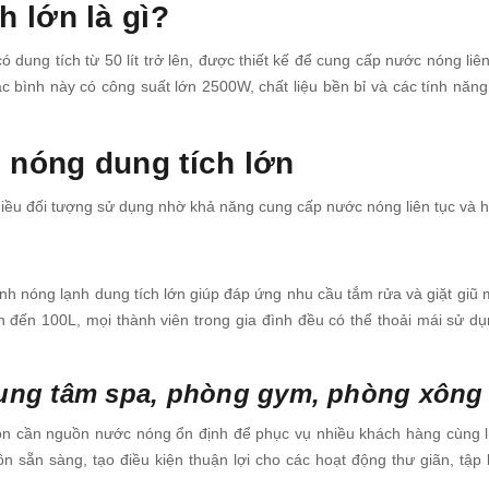
 lớn là gì?
ó dung tích từ 50 lít trở lên, được thiết kế để cung cấp nước nóng liê
 bình này có công suất lớn 2500W, chất liệu bền bỉ và các tính năng
 nóng dung tích lớn
nhiều đối tượng sử dụng nhờ khả năng cung cấp nước nóng liên tục và h
bình nóng lạnh dung tích lớn giúp đáp ứng nhu cầu tắm rửa và giặt giũ
ên đến 100L, mọi thành viên trong gia đình đều có thể thoải mái sử d
rung tâm spa, phòng gym, phòng xông
ôn cần nguồn nước nóng ổn định để phục vụ nhiều khách hàng cùng l
 sẵn sàng, tạo điều kiện thuận lợi cho các hoạt động thư giãn, tập 