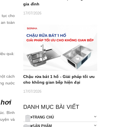
gia đình
17/07/2026
n tục cho
 an toàn
iệu quả:
 một cách
Chậu rửa bát 1 hố - Giải pháp tối ưu
cho không gian bếp hiện đại
ụng nước
17/07/2026
 hơi
DANH MỤC BÀI VIẾT
úc. Bình
TRANG CHỦ
luyện và
SẢN PHẨM