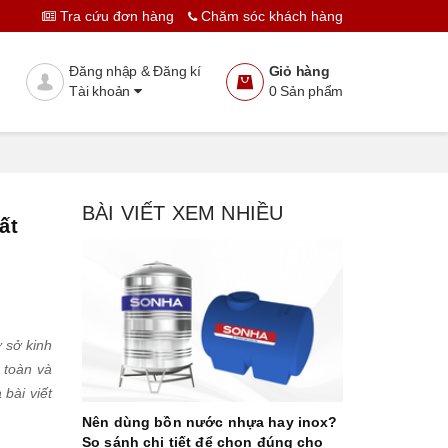
Tra cứu đơn hàng
Chăm sóc khách hàng
Đăng nhập & Đăng kí
Giỏ hàng
Tài khoản
0
Sản phẩm
BÀI VIẾT XEM NHIỀU
ất
 sở kinh
 toàn và
bài viết
Nên dùng bồn nước nhựa hay inox?
So sánh chi tiết để chọn đúng cho