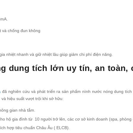
0mA.
iệt và chống đun không
ia nhiệt nhanh và giữ nhiệt lâu giúp giảm chi phí điện năng.
dung tích lớn uy tín, an toàn, 
à
đã nghiên cứu và phát triển ra sản phẩm nình nước nóng dung tích
và hiệu suất vượt trội khi sở hữu:
không gian nhà tắm.
cho hộ gia đình từ 10 người trở lên, các cơ sở kinh doanh (spa, phòng 
tích hợp tiêu chuẩn Châu Âu ( ELCB).