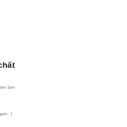
chất
 lớn Sơn
gym...)