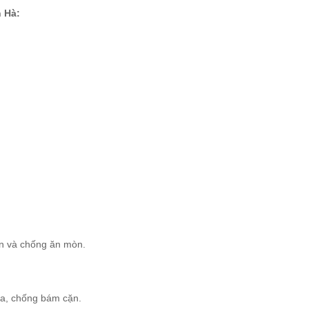
 Hà:
bền và chống ăn mòn.
óa, chống bám cặn.