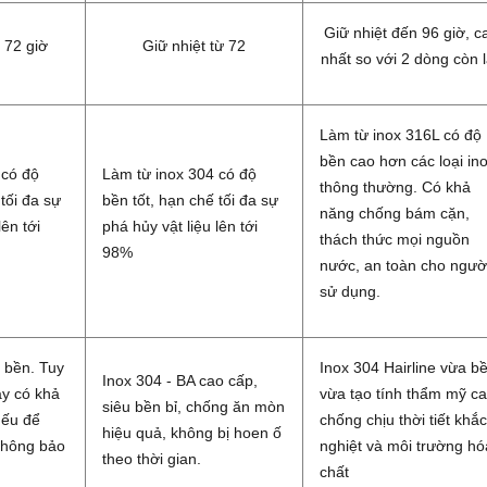
Giữ nhiệt đến 96 giờ, c
 72 giờ
Giữ nhiệt từ 72
nhất so với 2 dòng còn l
Làm từ inox 316L có độ
bền cao hơn các loại in
 có độ
Làm từ inox 304 có độ
thông thường. Có khả
tối đa sự
bền tốt, hạn chế tối đa sự
năng chống bám cặn,
lên tới
phá hủy vật liệu lên tới
thách thức mọi nguồn
98%
nước, an toàn cho ngườ
sử dụng.
 bền. Tuy
Inox 304 Hairline vừa b
Inox 304 - BA cao cấp,
ày có khả
vừa tạo tính thẩm mỹ ca
siêu bền bỉ, chống ăn mòn
nếu để
chống chịu thời tiết khắc
hiệu quả, không bị hoen ố
 không bảo
nghiệt và môi trường hó
theo thời gian.
chất