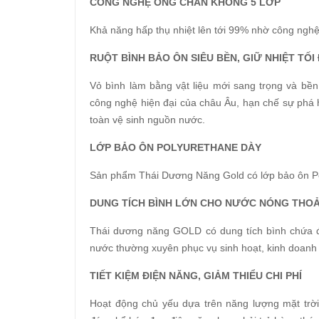
CÔNG NGHỆ ỐNG CHÂN KHÔNG 5 LỚP
Khả năng hấp thụ nhiệt lên tới 99% nhờ công nghệ 
RUỘT BÌNH BẢO ÔN SIÊU BỀN, GIỮ NHIỆT TỐI
Vỏ bình làm bằng vật liệu mới sang trọng và bề
công nghệ hiện đại của châu Âu, hạn chế sự phá hủ
toàn vệ sinh nguồn nước.
LỚP BẢO ÔN POLYURETHANE DÀY
Sản phẩm Thái Dương Năng Gold có lớp bảo ôn Po
DUNG TÍCH BÌNH LỚN CHO NƯỚC NÓNG THOẢI
Thái dương năng GOLD có dung tích bình chứa đa
nước thường xuyên phục vụ sinh hoạt, kinh doanh 
TIẾT KIỆM ĐIỆN NĂNG, GIẢM THIỂU CHI PHÍ
Hoạt động chủ yếu dựa trên năng lượng mặt trờ