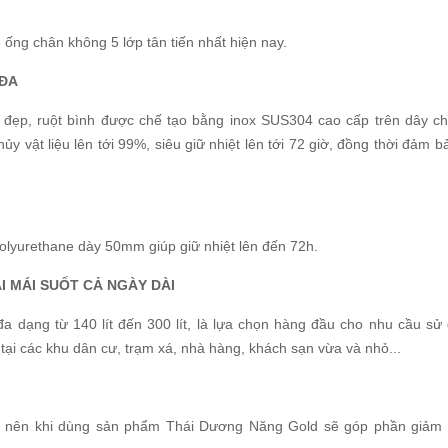
ống chân không 5 lớp tân tiến nhất hiện nay.
 ĐA
n đẹp, ruột bình được chế tạo bằng inox SUS304 cao cấp trên dây c
y vật liệu lên tới 99%, siêu giữ nhiệt lên tới 72 giờ, đồng thời đảm b
lyurethane dày 50mm giúp giữ nhiệt lên đến 72h.
 MÁI SUỐT CẢ NGÀY DÀI
 dạng từ 140 lít đến 300 lít, là lựa chọn hàng đầu cho nhu cầu sử
tại các khu dân cư, trạm xá, nhà hàng, khách sạn vừa và nhỏ...
i nên khi dùng sản phẩm Thái Dương Năng Gold sẽ góp phần giảm 