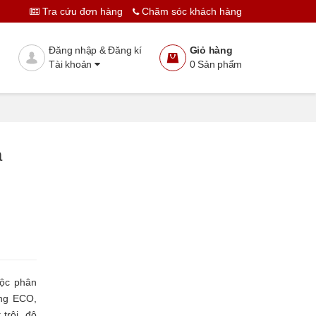
Tra cứu đơn hàng
Chăm sóc khách hàng
Thêm vào giỏ
Đặt hàng
Đăng nhập & Đăng kí
Giỏ hàng
Tài khoản
0
Sản phẩm
à
ộc phân
ng ECO,
trội, độ