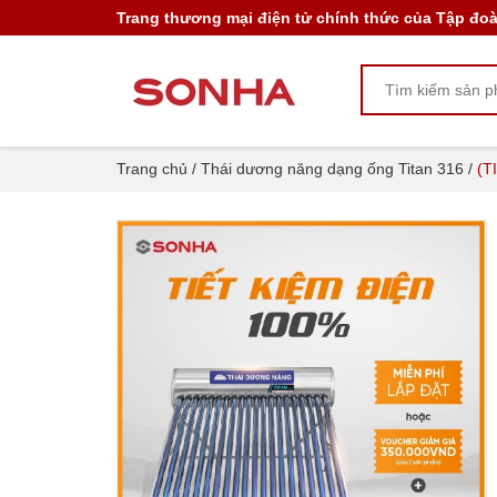
Trang thương mại điện tử chính thức của Tập đo
(TITAN 220L) Thái dương năng Sơn Hà TI
11.405.000₫
14.030.000₫
Trang chủ
/
Thái dương năng dạng ống Titan 316
/
(T