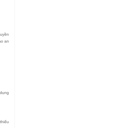
huyền
ảo an
 dụng
thiểu