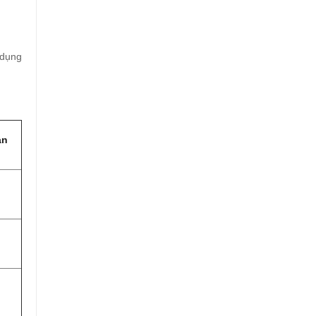
 dụng
an