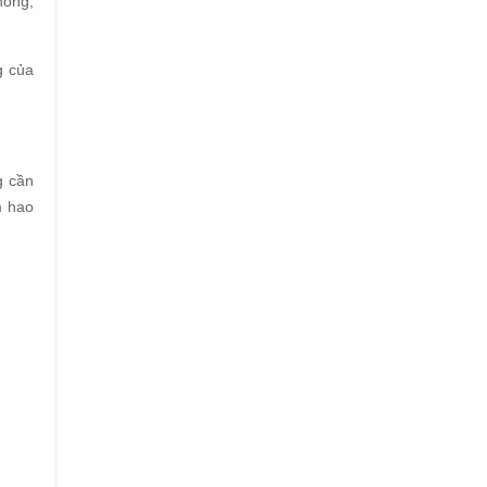
nóng,
g của
g cần
m hao