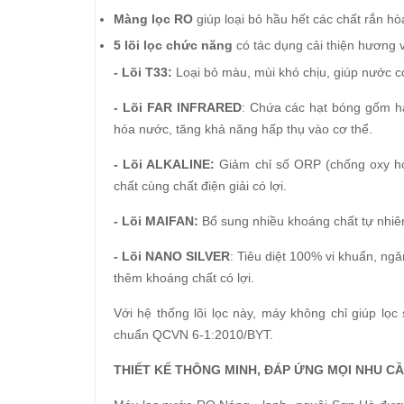
Màng lọc RO
giúp loại bỏ hầu hết các chất rắn hò
5 lõi lọc chức năng
có tác dụng cải thiện hương v
- Lõi T33:
Loại bỏ màu, mùi khó chịu, giúp nước c
- Lõi FAR INFRARED
: Chứa các hạt bóng gốm hấ
hóa nước, tăng khả năng hấp thụ vào cơ thể.
- Lõi ALKALINE:
Giảm chỉ số ORP (chống oxy hóa
chất cùng chất điện giải có lợi.
- Lõi MAIFAN:
Bổ sung nhiều khoáng chất tự nhiên
- Lõi NANO SILVER
: Tiêu diệt 100% vi khuẩn, ng
thêm khoáng chất có lợi.
Với hệ thống lõi lọc này, máy không chỉ giúp lọ
chuẩn QCVN 6-1:2010/BYT.
THIẾT KẾ THÔNG MINH, ĐÁP ỨNG MỌI NHU C