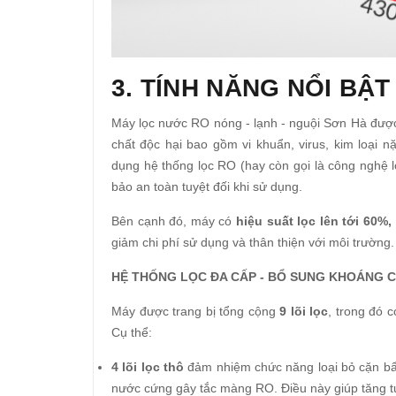
3. TÍNH NĂNG NỔI BẬT
Máy lọc nước RO nóng - lạnh - nguội Sơn Hà đượ
chất độc hại bao gồm vi khuẩn, virus, kim loại 
dụng hệ thống lọc RO (hay còn gọi là công nghệ lọ
bảo an toàn tuyệt đối khi sử dụng.
Bên cạnh đó, máy có
hiệu suất lọc lên tới 60%,
giảm chi phí sử dụng và thân thiện với môi trường.
HỆ THỐNG LỌC ĐA CẤP - BỔ SUNG KHOÁNG 
Máy được trang bị tổng cộng
9 lõi lọc
, trong đó 
Cụ thể:
4 lõi lọc thô
đảm nhiệm chức năng loại bỏ cặn bẩn 
nước cứng gây tắc màng RO. Điều này giúp tăng tu