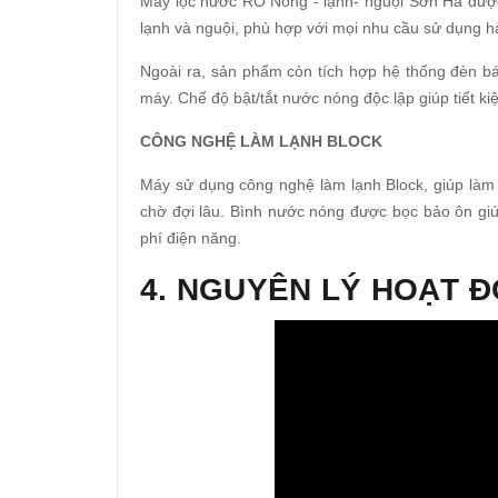
Máy lọc nước RO Nóng - lạnh- nguội Sơn Hà được 
lạnh và nguội, phù hợp với mọi nhu cầu sử dụng h
Ngoài ra, sản phẩm còn tích hợp hệ thống đèn bá
máy. Chế độ bật/tắt nước nóng độc lập giúp tiết k
CÔNG NGHỆ LÀM LẠNH BLOCK
Máy sử dụng công nghệ làm lạnh Block, giúp làm
chờ đợi lâu. Bình nước nóng được bọc bảo ôn giúp 
phí điện năng.
4. NGUYÊN LÝ HOẠT 