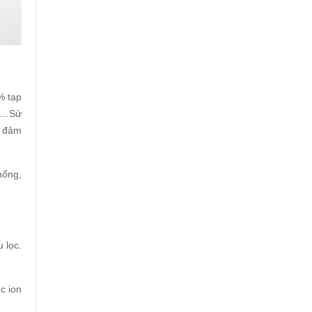
% tạp
ớc…Sử
, đảm
hống,
 lọc.
c ion