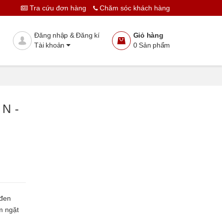
Tra cứu đơn hàng
Chăm sóc khách hàng
Thêm vào giỏ
Đặt hàng
Đăng nhập & Đăng kí
Giỏ hàng
Tài khoản
0
Sản phẩm
 N -
 đen
m ngặt