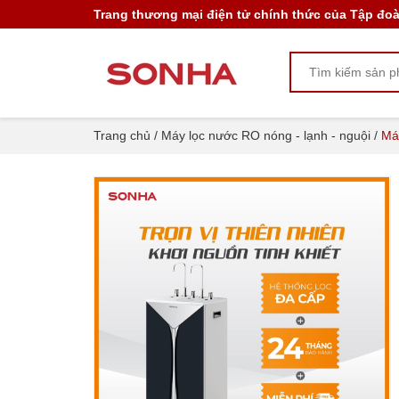
Trang thương mại điện tử chính thức của Tập đo
Máy lọc nước RO Sơn Hà 3 chức năng N - L 
6.450.000₫
8.600.000₫
Trang chủ
/
Máy lọc nước RO nóng - lạnh - nguội
/
Máy