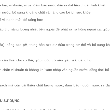
a tan, vi khuẩn, virus, đảm bảo nước đầu ra đạt tiêu chuẩn tinh khiết.
ị nước, bổ sung khoáng chất và nâng cao lợi ích sức khỏe:
ó vị thanh mát, dễ uống hơn.
p thụ năng lượng nhiệt bên ngoài để phát ra tia hồng ngoại xa, giúp
), nâng cao pH, trung hòa axit dư thừa trong cơ thể và bổ sung k
 cần thiết cho cơ thể, giúp nước trở nên giàu vi khoáng hơn.
ăn chặn vi khuẩn từ không khí xâm nhập vào nguồn nước, đồng thời bổ
c sạch mà còn cải thiện chất lượng nước, đảm bảo nguồn nước ra đạt
ẦU SỬ DỤNG