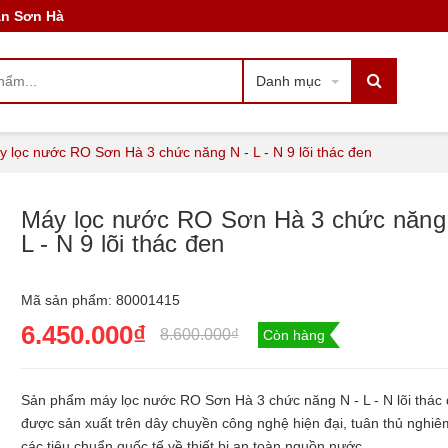
àn Sơn Hà
- N 9 lõi thác đen
Danh mục
 lọc nước RO Sơn Hà 3 chức năng N - L - N 9 lõi thác đen
Máy lọc nước RO Sơn Hà 3 chức năng
L - N 9 lõi thác đen
Mã sản phẩm:
80001415
6.450.000₫
8.600.000₫
Còn hàng
Sản phẩm máy lọc nước RO Sơn Hà 3 chức năng N - L - N lõi thác
được sản xuất trên dây chuyền công nghệ hiện đại, tuân thủ nghiê
các tiêu chuẩn quốc tế về thiết bị an toàn nguồn nước