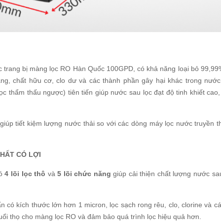
c trang bị màng lọc RO Hàn Quốc 100GPD, có khả năng loại bỏ 99,99
nặng, chất hữu cơ, clo dư và các thành phần gây hại khác trong nư
c thẩm thấu ngược) tiên tiến giúp nước sau lọc đạt độ tinh khiết cao
giúp tiết kiệm lượng nước thải so với các dòng máy lọc nước truyền t
CHẤT CÓ LỢI
có
4 lõi lọc thô
và
5 lõi chức năng
giúp cải thiện chất lượng nước sau
có kích thước lớn hơn 1 micron, lọc sạch rong rêu, clo, clorine và cá
ổi thọ cho màng lọc RO và đảm bảo quá trình lọc hiệu quả hơn.