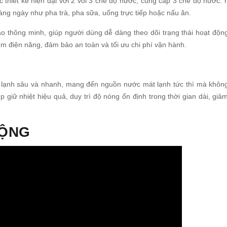
thiết kế hiện đại với 2 vòi 3 chế độ nước, cung cấp 3 chế độ nước: 
àng ngày như pha trà, pha sữa, uống trực tiếp hoặc nấu ăn.
o thông minh, giúp người dùng dễ dàng theo dõi trạng thái hoạt độn
iệm điện năng, đảm bảo an toàn và tối ưu chi phí vận hành.
 lạnh sâu và nhanh, mang đến nguồn nước mát lạnh tức thì mà khôn
giữ nhiệt hiệu quả, duy trì độ nóng ổn định trong thời gian dài, giả
ĐỘNG