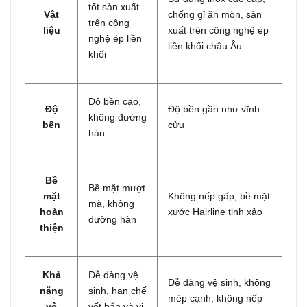
tốt sản xuất
Vật
chống gỉ ăn mòn, sản
trên công
liệu
xuất trên công nghệ ép
nghệ ép liền
liền khối châu Âu
khối
Độ bền cao,
Độ
Độ bền gần như vĩnh
không đường
bền
cửu
hàn
Bề
Bề mặt mượt
mặt
Không nếp gấp, bề mặt
mà, không
hoàn
xước Hairline tinh xảo
đường hàn
thiện
Khả
Dễ dàng vệ
Dễ dàng vệ sinh, không
năng
sinh, hạn chế
mép cạnh, không nếp
vệ
vết bẩn và vi