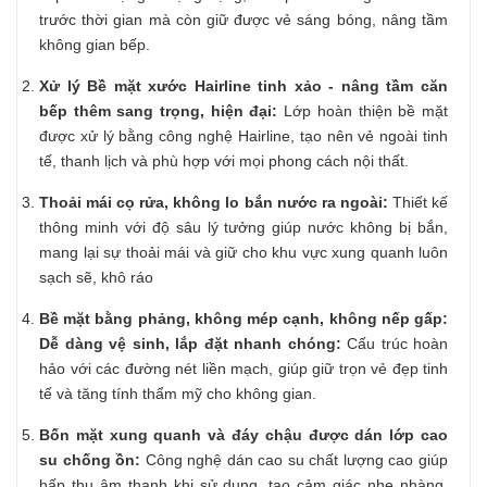
trước thời gian mà còn giữ được vẻ sáng bóng, nâng tầm
không gian bếp.
Xử lý Bề mặt xước Hairline tinh xảo - nâng tầm căn
bếp thêm sang trọng, hiện đại:
Lớp hoàn thiện bề mặt
được xử lý bằng công nghệ Hairline, tạo nên vẻ ngoài tinh
tế, thanh lịch và phù hợp với mọi phong cách nội thất.
Thoải mái cọ rửa, không lo bắn nước ra ngoài:
Thiết kế
thông minh với độ sâu lý tưởng giúp nước không bị bắn,
mang lại sự thoải mái và giữ cho khu vực xung quanh luôn
sạch sẽ, khô ráo
Bề mặt bằng phảng, không mép cạnh, không nếp gấp:
Dễ dàng vệ sinh, lắp đặt nhanh chóng:
Cấu trúc hoàn
hảo với các đường nét liền mạch, giúp giữ trọn vẻ đẹp tinh
tế và tăng tính thẩm mỹ cho không gian.
Bốn mặt xung quanh và đáy chậu được dán lớp cao
su chống ồn:
Công nghệ dán cao su chất lượng cao giúp
hấp thụ âm thanh khi sử dụng, tạo cảm giác nhẹ nhàng,