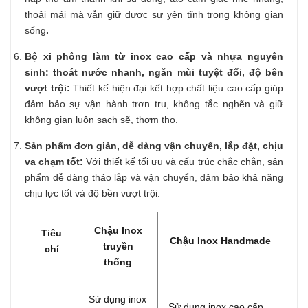
thoải mái mà vẫn giữ được sự yên tĩnh trong không gian
sống
.
Bộ xi phông làm từ inox cao cấp và nhựa nguyên
sinh: thoát nước nhanh, ngăn mùi tuyệt đối, độ bên
vượt trội:
Thiết kế hiện đại kết hợp chất liệu cao cấp giúp
đảm bảo sự vận hành trơn tru, không tắc nghẽn và giữ
không gian luôn sạch sẽ, thơm tho.
Sản phẩm đơn giản, dễ dàng vận chuyển, lắp đặt, chịu
va chạm tốt:
Với
thiết kế tối ưu và cấu trúc chắc chắn, sản
phẩm dễ dàng tháo lắp và vận chuyển, đảm bảo khả năng
chịu lực tốt và độ bền vượt trội.
Chậu Inox
Tiêu
Chậu Inox Handmade
truyền
chí
thống
Sử dụng inox
Sử dụng inox cao cấp,