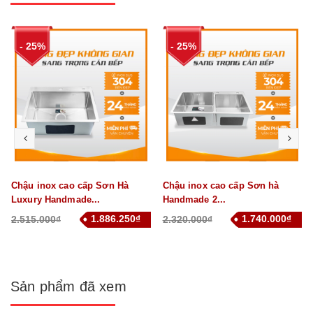
- 25%
- 25%
prev
nex
Chậu inox cao cấp Sơn Hà
Chậu inox cao cấp Sơn hà
Luxury Handmade...
Handmade 2...
1.886.250₫
1.740.000₫
2.515.000₫
2.320.000₫
Sản phẩm đã xem