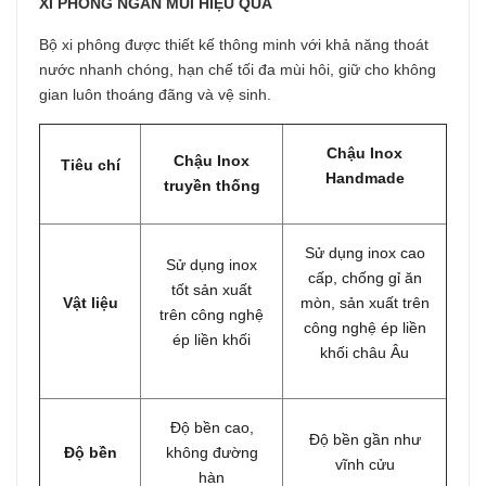
XI PHÔNG NGĂN MÙI HIỆU QUẢ
Bộ xi phông được thiết kế thông minh với khả năng thoát
nước nhanh chóng, hạn chế tối đa mùi hôi, giữ cho không
gian luôn thoáng đãng và vệ sinh.
Chậu Inox
Chậu Inox
Tiêu chí
Handmade
truyền thống
Sử dụng inox cao
Sử dụng inox
cấp, chống gỉ ăn
tốt sản xuất
Vật liệu
mòn, sản xuất trên
trên công nghệ
công nghệ ép liền
ép liền khối
khối châu Âu
Độ bền cao,
Độ bền gần như
Độ bền
không đường
vĩnh cửu
hàn