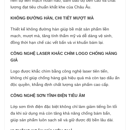
nên sự liền mạch hoàn hảo, đảm bảo độ bền cao và chất
lượng đạt tiêu chuẩn khắt khe của Châu Âu.
KHÔNG ĐƯỜNG HÀN, CHI TIẾT MƯỢT MÀ
Thiết kế không đường hàn giúp bề mặt sản phẩm liền
mạch, mượt mà, tăng tính thẩm mỹ và dễ dàng vệ sinh,
đồng thời hạn chế các vết bẩn và vi khuẩn bám lại.
CÔNG NGHỆ LASER KHẮC CHÌM LOGO CHỐNG HÀNG
GIẢ
Logo được khắc chìm bằng công nghệ laser tiên tiến,
không chỉ giúp chống hàng giả hiệu quả mà còn tạo dấu ấn
độc quyền, khẳng định chất lượng sản phẩm cao cấp.
CÔNG NGHỆ SƠN TĨNH ĐIỆN TIÊU ÂM
Lớp sơn tĩnh điện đặc biệt không chỉ làm giảm tiếng ồn tối
đa khi sử dụng mà còn tăng khả năng chống bám bẩn,
giúp sản phẩm luôn sạch sẽ và giữ được độ bền lâu dài.