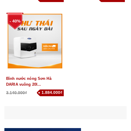
- 40%
Bình nước nóng Sơn Hà
DARIA vuông 20l...
1.884.000₫
3.140.000₫