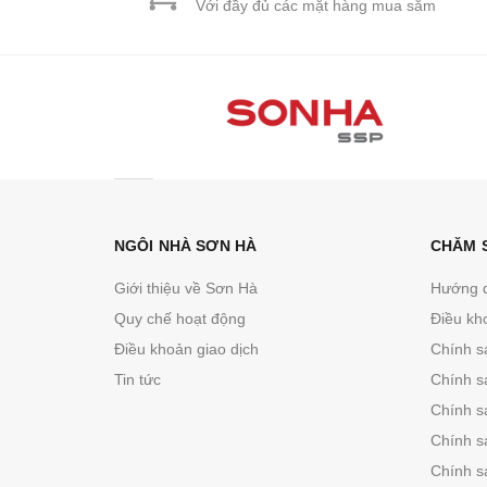
Với đầy đủ các mặt hàng mua sắm
NGÔI NHÀ SƠN HÀ
CHĂM 
Giới thiệu về Sơn Hà
Hướng 
Quy chế hoạt động
Điều kh
Điều khoản giao dịch
Chính s
Tin tức
Chính s
Chính sá
Chính s
Chính s