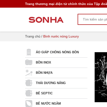
Trang thương mại điện tử chính thức của Tập đo
Trang chủ
/
Bình nước nóng Luxury
ÁO GIÁP CHỐNG NÓNG BỒN
BỒN INOX
BỒN NHỰA
THÁI DƯƠNG NĂNG
BỂ SEPTIC
BỂ NƯỚC NGẦM