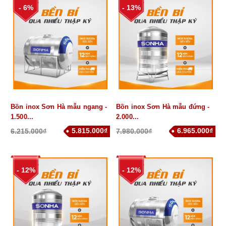
- 6%
- 13%
Bồn inox Sơn Hà mẫu ngang -
Bồn inox Sơn Hà mẫu đứng -
1.500...
2.000...
5.815.000₫
6.965.000₫
6.215.000₫
7.980.000₫
- 12%
- 12%