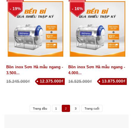
- 19%
- 16%
Bồn inox Sơn Hà mẫu ngang -
Bồn inox Sơn Hà mẫu ngang -
3.500...
4.000...
12.375.000₫
13.875.000₫
15.245.000₫
16.525.000₫
Trang đầu
1
2
3
Trang cuối