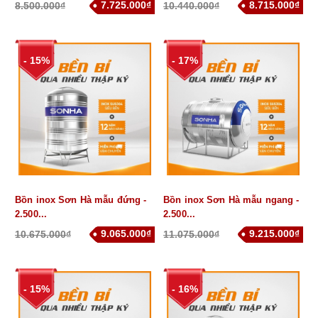
7.725.000₫
8.715.000₫
8.500.000₫
10.440.000₫
- 15%
- 17%
Bồn inox Sơn Hà mẫu đứng -
Bồn inox Sơn Hà mẫu ngang -
2.500...
2.500...
9.065.000₫
9.215.000₫
10.675.000₫
11.075.000₫
- 15%
- 16%